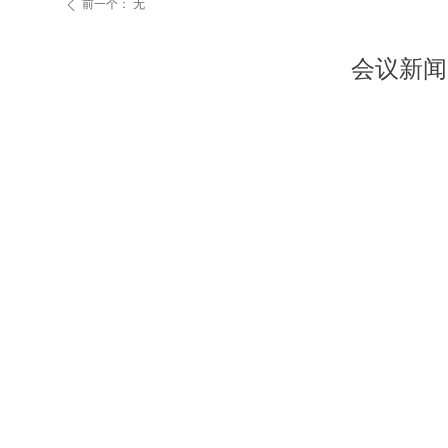
前一个：
无
ꄴ
会议新闻