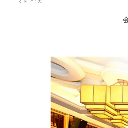
前一个：
无
ꄴ